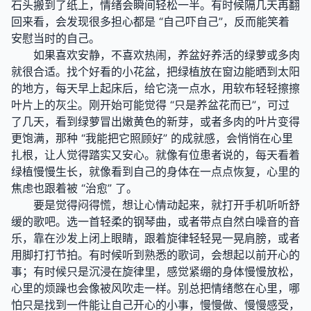
石头搬到了纸上，情绪会瞬间轻松一半。有时候隔几天再翻
回来看，会发现很多担心都是 “自己吓自己”，反而能笑着
安慰当时的自己。
如果喜欢安静，不喜欢热闹，养盆好养活的绿萝或多肉
就很合适。找个好看的小花盆，把绿植放在窗边能晒到太阳
的地方，每天早上起床后，给它浇一点水，用软布轻轻擦擦
叶片上的灰尘。刚开始可能觉得 “只是养盆花而已”，可过
了几天，看到绿萝冒出嫩黄色的新芽，或者多肉的叶片变得
更饱满，那种 “我能把它照顾好” 的成就感，会悄悄在心里
扎根，让人觉得踏实又安心。就像有位患者说的，每天看着
绿植慢慢生长，就像看到自己的身体在一点点恢复，心里的
焦虑也跟着被 “治愈” 了。
要是觉得闷得慌，想让心情动起来，就打开手机听听舒
缓的歌吧。选一首轻柔的钢琴曲，或者带点自然白噪音的音
乐，靠在沙发上闭上眼睛，跟着旋律轻轻晃一晃肩膀，或者
用脚打打节拍。有时候听到熟悉的歌词，会想起以前开心的
事；有时候只是沉浸在旋律里，感觉紧绷的身体慢慢放松，
心里的烦躁也会像被风吹走一样。别总把情绪憋在心里，哪
怕只是找到一件能让自己开心的小事，慢慢做、慢慢感受，