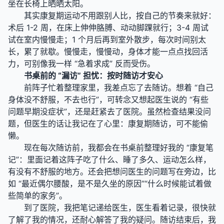
坐在长椅上晒晒太阳。
其实康复期运动不用跟别人比，按自己的节奏来就好：
术后 1-2 周，在床上伸伸胳膊、动动脚踝就行；3-4 周试
试在室内慢慢走；1 个月后再到室外散步，每次时间别太
长，累了就歇。慢慢走，慢慢动，身体才能一点点找回活
力，可别像我一样 “急着求成” 反而受伤。
书桌前的 “漏访” 担忧：按时随访才安心
前阵子忙着整理家里，我差点忘了去随访。想着 “自己
身体没不舒服，不去也行”，可转念又想起医生说的 “有些
问题早期没症状”，还是赶紧去了医院。虽然检查结果没问
题，但医生的话让我记在了心里：康复期随访，可不能偷
懒。
现在每次随访前，我都会在书桌前整理好我的 “康复笔
记”：里面记着这阵子吃了什么、睡了多久、运动怎么样，
有没有不舒服的地方。还会把想问医生的问题写在旁边，比
如 “最近偶尔腰酸，是不是久坐的原因”“什么时候能试着做
些简单的家务”。
到了医院，我把笔记递给医生，医生看着记录，很快就
了解了我的情况，还耐心解答了我的疑问。随访结束后，我