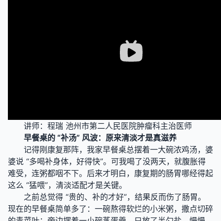
讲师：程瑞 池州市第二人民医院肿瘤科主治医师
早餐桌的 “补汤” 风波：原来清淡才是真滋养
记得刚康复那阵，我家早餐桌总摆着一大碗浓鸡汤，婆
婆说 “多喝补身体，好得快”。可我喝了没两天，就腹胀得
难受，连粥都咽不下。后来才明白，康复期的肠胃哪经得起
这么 “猛喂”，清淡适配才是关键。
之前总觉得 “贵的、补的才好”，结果反而伤了肠胃。
现在的早餐桌简单多了：一碗熬得软烂的小米粥，撒点切碎
的青菜叶；旁边摆着一小碗蒸蛋羹，只放了半勺盐。慢慢