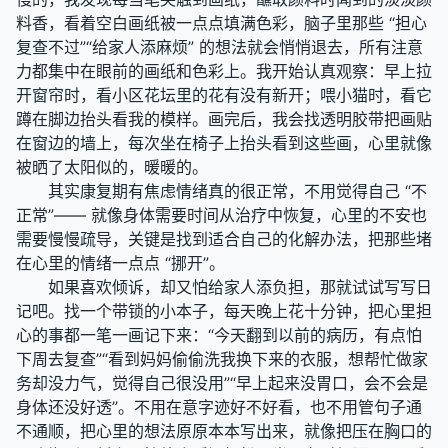
料香，看着空白画纸被一点点填满色彩，脑子里那些 “担心
复查不过”“给家人添麻烦” 的想法就会悄悄退去，所有注意
力都集中在眼前的画纸和色彩上。我开始认真观察：早上拉
开窗帘时，看小区花坛里的花有没有新开；喂小猫时，看它
蹲在脚边抬头看我的模样。画完后，我会找透明胶带把画贴
在窗边的墙上，每次坐在椅子上抬头看到这些画，心里就像
被晒了太阳似的，暖暖的。
其实康复期有焦虑情绪真的很正常，不用觉得自己 “不
正常”—— 就像身体需要时间从治疗中恢复，心里的不安也
需要慢慢疏导，关键是找到适合自己的化解办法，把那些堵
在心里的情绪一点点 “挪开”。
如果喜欢倾诉，却又怕给家人添负担，那就试试写写日
记吧。找一个带锁的小本子，每天晚上花十分钟，把心里担
心的事都一笔一画记下来：“今天翻到以前的病历，有点怕
下周去复查”“看到妈妈偷偷洗我换下来的衣服，想帮忙做家
务却没力气，觉得自己很没用”“早上起来没胃口，会不会是
身体还没好透”。不用在意字迹好不好看，也不用管句子通
不通顺，把心里的想法原原本本写出来，就像把压在胸口的