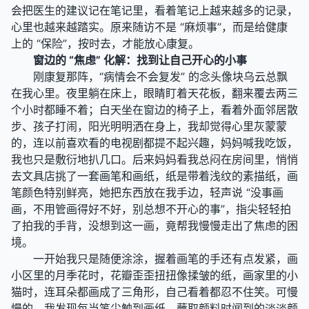
会把医生的建议记在笔记里，看着笔记上越来越多的记录，
心里也越来越踏实。原来随访不是 “麻烦事”，而是给健康
上的 “保险”，按时去，才能放心康复。
窗边的 “焦虑” 化解：找到让自己开心的小事
刚康复那阵，“病情会不会复发” 的念头像块乌云总飘
在我心里。夜里躺在床上，眼睛盯着天花板，翻来覆去两三
个小时都睡不着；白天坐在窗边的椅子上，看着外面邻居散
步、孩子打闹，阳光明明洒在身上，我却觉得心里灰蒙蒙
的，连以前喜欢看的电视剧都提不起兴趣，妈妈喊我吃饭，
我也只是敷衍地扒几口。后来妈妈看我总闷在房间里，悄悄
去文具店挑了一套画笔和画纸，纸是带着浅纹的素描纸，画
笔颜色特别鲜亮，她把东西放在我手边，轻声说 “没事画
画，不用管画得好不好，别总想不开心的事”，指尖轻轻拍
了拍我的手背，没想到这一画，竟帮我慢慢走出了焦虑的困
境。
一开始我只是随便涂涂，握着画笔的手还有点发紧，画
小区里的月季花时，花瓣歪歪扭扭像揉皱的纸，画家里的小
猫时，连耳朵都画成了三角形，自己看着都忍不住笑。可慢
慢的，我发现每当笔尖触到画纸，蘸取颜料时闻到的淡淡颜