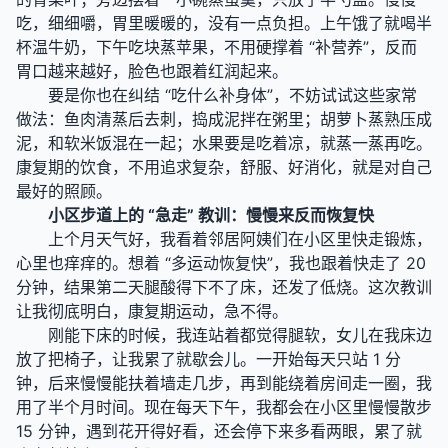
吃，细细嚼，胃里暖暖的，没有一点负担。上午饿了就喝半
杯温牛奶，下午吃块蒸苹果，不用硬撑着 “补营养”，反而
胃口越来越好，脸色也跟着红润起来。
要是你也在纠结 “吃什么补身体”，不妨试试这些家常
做法：鱼肉清蒸后去刺，捣成泥拌在粥里；胡萝卜蒸熟压成
泥，和软米饭混在一起；水果要是吃着凉，就蒸一蒸再吃。
康复期的饮食，不用追求复杂，舒服、好消化，就是对自己
最好的照顾。
小区步道上的 “急走” 教训：慢慢来反而恢复快
上个月天气好，我看着邻居阿姨们在小区里快走锻炼，
心里也痒痒的。想着 “多运动恢复快”，我也跟着快走了 20
分钟，结果第二天腿酸得下不了床，还发了低烧。这次教训
让我彻底明白，康复期运动，急不得。
刚能下床的时候，我连站着都觉得腿软，女儿在我床边
放了把椅子，让我累了就歇会儿。一开始每天只站 1 分
钟，后来慢慢能扶着墙走几步，再到能绕着房间走一圈，我
用了半个月时间。现在每天下午，我都会在小区里慢慢散步
15 分钟，遇到花开得好看，还会停下来多看两眼，累了就