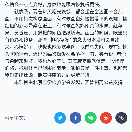
心情会一点点变好，身体也能跟着恢复得更快。
就像我，现在每天吃完晚饭，都会坐在窗边画一会儿
画。不用特意构思画面，有时候画窗外慢慢落下的晚霞，橘
红色的云彩晕染在纸上；有时候画妈妈刚买的水果，红苹
果、黄香蕉，用鲜艳的颜色把纸填满。画画的时候，眼里只
有色彩和线条，那些 “担心复发” 的念头根本没机会冒出
来。心情好了，吃饭也能多吃半碗，以前总失眠，现在沾枕
头就能睡着，连妈妈每次做饭都会多盛一勺，笑着说 “看你
气色越来越好，我也放心了”。其实康复期就像走一段慢慢
的路，找到让自己舒服的节奏，哪怕只是一件小事，也能帮
我们走出焦虑，朝着健康的方向稳步前进。
本项目由北京医学检验学会发起，齐鲁制药公益支持
分享本文：