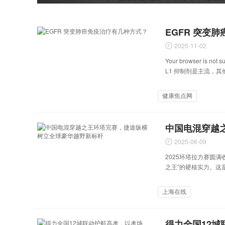
e
EGFR 突变
2025-11-02
v
Your browser 
L1 抑制剂是主流，
健康焦点网
i
中国电混穿越
2025-06-09
2025环塔拉力赛圆满
之王”的硬核实力。这
o
上海在线
得力全国12