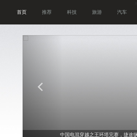
首页
推荐
科技
旅游
汽车
P
r
中国电混穿越之王环塔完赛，捷途