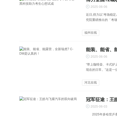
2025-06-06
近日,得力以“考场稳
究院重磅推出的「考
u
福州在线
能装、能省、能
2025-06-06
s
“带上咖啡壶、卡式炉
现在的日常。”这是一位
河北在线
冠军征途：王
2025-06-03
2025年多哈世乒